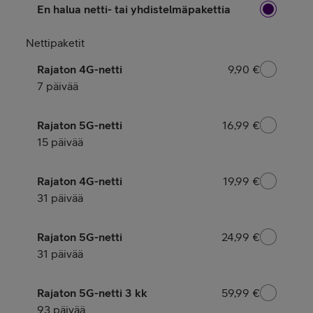
En halua netti- tai yhdistelmäpakettia
Nettipaketit
Rajaton 4G-netti
9,90 €
9,90 €
7 päivää
Rajaton 5G-netti
16,99 €
16,99 €
15 päivää
Rajaton 4G-netti
19,99 €
19,99 €
31 päivää
Rajaton 5G-netti
24,99 €
24,99 €
31 päivää
Rajaton 5G-netti 3 kk
59,99 €
59,99 €
93 päivää